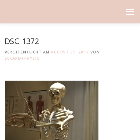
Direkt
zum
Menü
Inhalt
DSC_1372
VERÖFFENTLICHT AM
AUGUST 31, 2017
VON
ECKARDTPHYSIO