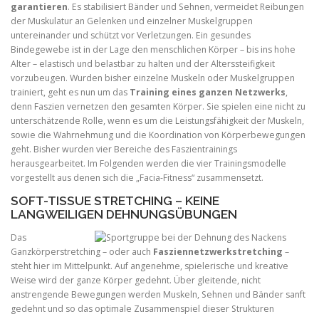
garantieren
. Es stabilisiert Bänder und Sehnen, vermeidet Reibungen
der Muskulatur an Gelenken und einzelner Muskelgruppen
untereinander und schützt vor Verletzungen. Ein gesundes
Bindegewebe ist in der Lage den menschlichen Körper – bis ins hohe
Alter – elastisch und belastbar zu halten und der Alterssteifigkeit
vorzubeugen. Wurden bisher einzelne Muskeln oder Muskelgruppen
trainiert, geht es nun um das
Training eines ganzen Netzwerks
,
denn Faszien vernetzen den gesamten Körper. Sie spielen eine nicht zu
unterschätzende Rolle, wenn es um die Leistungsfähigkeit der Muskeln,
sowie die Wahrnehmung und die Koordination von Körperbewegungen
geht. Bisher wurden vier Bereiche des Faszientrainings
herausgearbeitet. Im Folgenden werden die vier Trainingsmodelle
vorgestellt aus denen sich die „Facia-Fitness“ zusammensetzt.
SOFT-TISSUE STRETCHING – KEINE
LANGWEILIGEN DEHNUNGSÜBUNGEN
Das
Ganzkörperstretching – oder auch
Fasziennetzwerkstretching
–
steht hier im Mittelpunkt. Auf angenehme, spielerische und kreative
Weise wird der ganze Körper gedehnt. Über gleitende, nicht
anstrengende Bewegungen werden Muskeln, Sehnen und Bänder sanft
gedehnt und so das optimale Zusammenspiel dieser Strukturen