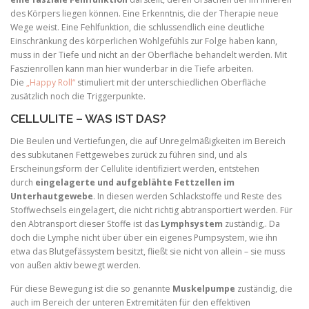
des Körpers liegen können. Eine Erkenntnis, die der Therapie neue
Wege weist. Eine Fehlfunktion, die schlussendlich eine deutliche
Einschränkung des körperlichen Wohlgefühls zur Folge haben kann,
muss in der Tiefe und nicht an der Oberfläche behandelt werden. Mit
Faszienrollen kann man hier wunderbar in die Tiefe arbeiten.
Die
„Happy Roll“
stimuliert mit der unterschiedlichen Oberfläche
zusätzlich noch die Triggerpunkte.
CELLULITE – WAS IST DAS?
Die Beulen und Vertiefungen, die auf Unregelmäßigkeiten im Bereich
des subkutanen Fettgewebes zurück zu führen sind, und als
Erscheinungsform der Cellulite identifiziert werden, entstehen
durch
eingelagerte und aufgeblähte Fettzellen im
Unterhautgewebe
. In diesen werden Schlackstoffe und Reste des
Stoffwechsels eingelagert, die nicht richtig abtransportiert werden. Für
den Abtransport dieser Stoffe ist das
Lymphsystem
zuständig,. Da
doch die Lymphe nicht über über ein eigenes Pumpsystem, wie ihn
etwa das Blutgefässystem besitzt, fließt sie nicht von allein – sie muss
von außen aktiv bewegt werden.
Für diese Bewegung ist die so genannte
Muskelpumpe
zuständig, die
auch im Bereich der unteren Extremitäten für den effektiven