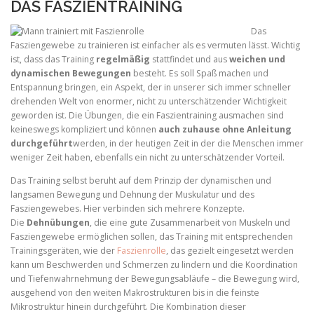
DAS FASZIENTRAINING
Das
Fasziengewebe zu trainieren ist einfacher als es vermuten lässt. Wichtig
ist, dass das Training
regelmäßig
stattfindet und aus
weichen und
dynamischen Bewegungen
besteht. Es soll Spaß machen und
Entspannung bringen, ein Aspekt, der in unserer sich immer schneller
drehenden Welt von enormer, nicht zu unterschätzender Wichtigkeit
geworden ist. Die Übungen, die ein Faszientraining ausmachen sind
keineswegs kompliziert und können
auch zuhause ohne Anleitung
durchgeführt
werden, in der heutigen Zeit in der die Menschen immer
weniger Zeit haben, ebenfalls ein nicht zu unterschätzender Vorteil.
Das Training selbst beruht auf dem Prinzip der dynamischen und
langsamen Bewegung und Dehnung der Muskulatur und des
Fasziengewebes. Hier verbinden sich mehrere Konzepte.
Die
Dehnübungen
, die eine gute Zusammenarbeit von Muskeln und
Fasziengewebe ermöglichen sollen, das Training mit entsprechenden
Trainingsgeräten, wie der
Faszienrolle
, das gezielt eingesetzt werden
kann um Beschwerden und Schmerzen zu lindern und die Koordination
und Tiefenwahrnehmung der Bewegungsabläufe – die Bewegung wird,
ausgehend von den weiten Makrostrukturen bis in die feinste
Mikrostruktur hinein durchgeführt. Die Kombination dieser