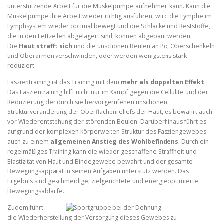
unterstützende Arbeit für die Muskelpumpe aufnehmen kann. Kann die
Muskelpumpe ihre Arbeit wieder richtig ausführen, wird die Lymphe im
Lymphsystem wieder optimal bewegt und die Schlacke und Reststoffe,
die in den Fettzellen abgelagert sind, können abgebaut werden.
Die
Haut strafft sich
und die unschönen Beulen an Po, Oberschenkeln
und Oberarmen verschwinden, oder werden wenigstens stark
reduziert.
Faszientraining ist das Training mit dem
mehr als doppelten Effekt
.
Das Faszientraining hilft nicht nur im Kampf gegen die Cellulite und der
Reduzierung der durch sie hervorgerufenen unschönen
Strukturveränderung der Oberflächenreliefs der Haut, es bewahrt auch
vor Wiederentstehung der störenden Beulen. Darüberhinaus führt es
aufgrund der komplexen körperweiten Struktur des Fasziengewebes
auch zu einem
allgemeinen Anstieg des Wohlbefindens
. Durch ein
regelmäßiges Training kann die wieder geschaffene Straffheit und
Elastizität von Haut und Bindegewebe bewahrt und der gesamte
Bewegungsapparat in seinen Aufgaben unterstütz werden. Das
Ergebnis sind geschmeidige, zielgerichtete und energieoptimierte
Bewegungsabläufe.
Zudem führt
die Wiederherstellung der Versorgung dieses Gewebes zu