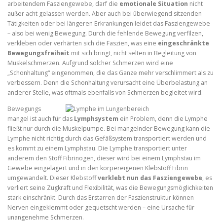
arbeitendem Fasziengewebe, darf die
emotionale Situation
nicht
außer acht gelassen werden. Aber auch bei überwiegend sitzenden
Tätigkeiten oder bei längeren Erkrankungen leidet das Fasziengewebe
– also bei wenig Bewegung. Durch die fehlende Bewegung verfilzen,
verkleben oder verhärten sich die Faszien, was eine
eingeschränkte
Bewegungsfreiheit
mit sich bringt, nicht selten in Begleitung von
Muskelschmerzen. Aufgrund solcher Schmerzen wird eine
„Schonhaltung“ eingenommen, die das Ganze mehr verschlimmert als zu
verbessern. Denn die Schonhaltung verursacht eine Überbelastung an
anderer Stelle, was oftmals ebenfalls von Schmerzen begleitet wird.
Bewegungs
mangel ist auch für das
Lymphsystem
ein Problem, denn die Lymphe
fließt nur durch die Muskelpumpe. Bei mangelnder Bewegung kann die
Lymphe nicht richtig durch das Gefäßsystem transportiert werden und
es kommt zu einem Lymphstau. Die Lymphe transportiert unter
anderem den Stoff Fibrinogen, dieser wird bei einem Lymphstau im
Gewebe eingelagert und in den körpereigenen Klebstoff Fibrin
umgewandelt. Dieser Klebstoff
verklebt nun das Fasziengewebe
, es
verliert seine Zugkraft und Flexibilität, was die Bewegungsmöglichkeiten
stark einschränkt. Durch das Erstarren der Faszienstruktur können
Nerven eingeklemmt oder gequetscht werden – eine Ursache für
unangenehme Schmerzen.