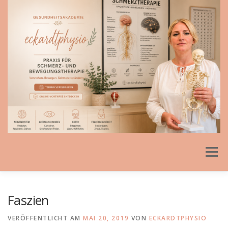
Direkt
zum
Inhalt
Menü
Faszien
VERÖFFENTLICHT AM
MAI 20, 2019
VON
ECKARDTPHYSIO