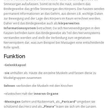
Sinnesorgan aufzufassen. Somit ist nicht die Haut, sondern das
Bindegewebe das größte Sinnesorgan des Körpers. Die Faszien senden
permanent Informationen an das Gehirn, aus denen z.B. wichtige Daten
zur Bewegung und der Lage des Körpers im Raum errechnet werden.
Daher wird das Bindegewebe auch als
körperweites
Informationssystem
betrachtet. Da sich Nervenendigungen in den
Faszien befinden kann das Bindegewebe als Teil des Nervensystems
verstanden werden und stellt die Verbindung zum vegetativen
Nervensystem dar, was zum Beispiel bei Massagen eine entscheidende
Rolle spielt.
Funktion
-Gelenkkapsel
-sie
umhüllen als Häute die einzelne Muskeln und fassen diese zu
Muskelgruppen zusammen
Sehnen
-verbinden die Muskeln mit den Knochen
–
elastischen Halt der
inneren Organe
-Meningen
Gehirn und Rückenmark, als
„Pericard“
umgeben sie
schützend das Herz und als
„Pleura“
legen sie sich um die Lungen.