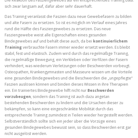
Die Reaktion des Fasziengewebes auf ein entsprechendes Training baut
sich zwar langsam auf, dafür aber sehr dauerhaft.
Das Training veranlasst die Faszien dazu neue Gewebefasern zu bilden
und alte Fasern zu ersetzen. So ist es möglich im Verlauf eines Jahres
rund die Hälfte des Fasziengewebes zu ersetzen. Das neue
Fasziengewebe weist alle Eigenschaften eines gesunden
Bindegewebes auf und behält diese auch, da bei
kontinuierlichem
Training
verbrauchte Fasern immer wieder ersetzt werden. Es bleibt
stabil, fest und elastisch. Zudem wird durch das regelmäßige Training,
die regelmäßige Bewegung, ein Verkleben oder Verfilzen der Fasern
verhindert, was wiederum Verletzungen oder Beschwerden vorbeugt.
Osteopathen, Krankengymnasten und Masseure wissen um die Vorteile
eine gesunden Bindegewebes und die Beschwerden die „ungepflegte“
Faszien auslösen können und binden dieses Wissen in ihre Therapien
ein. Ein trainiertes Bindegewebe hilft nicht nur
Beschwerden
vorzubeugen
, sondern das Training ist auch dazu angetan
bestehenden Beschwerden zu lindern und die Ursachen dieser zu
bekämpfen, so kann eine eingeschränkte Mobilität durch das
entsprechende Training zumindest in Teilen wieder hergestellt werden.
Selbstverständlich sollte sich ein jeder über die Vorzüge eines
gesunden Bindegewebes bewusst sein, so dass Beschwerden erst gar
nicht ausgelöst werden.