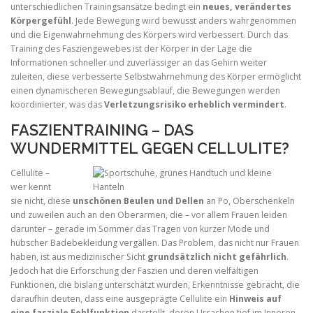
unterschiedlichen Trainingsansätze bedingt ein
neues, verändertes
Körpergefühl
. Jede Bewegung wird bewusst anders wahrgenommen
und die Eigenwahrnehmung des Körpers wird verbessert. Durch das
Training des Fasziengewebes ist der Körper in der Lage die
Informationen schneller und zuverlässiger an das Gehirn weiter
zuleiten, diese verbesserte Selbstwahrnehmung des Körper ermöglicht
einen dynamischeren Bewegungsablauf, die Bewegungen werden
koordinierter, was das
Verletzungsrisiko erheblich vermindert
.
FASZIENTRAINING – DAS
WUNDERMITTEL GEGEN CELLULITE?
Cellulite –
wer kennt
sie nicht, diese
unschönen Beulen und Dellen
an Po, Oberschenkeln
und zuweilen auch an den Oberarmen, die – vor allem Frauen leiden
darunter – gerade im Sommer das Tragen von kurzer Mode und
hübscher Badebekleidung vergällen. Das Problem, das nicht nur Frauen
haben, ist aus medizinischer Sicht
grundsätzlich nicht gefährlich
.
Jedoch hat die Erforschung der Faszien und deren vielfältigen
Funktionen, die bislang unterschätzt wurden, Erkenntnisse gebracht, die
daraufhin deuten, dass eine ausgeprägte Cellulite ein
Hinweis auf
eine fasziale Fehlfunktion
darstellt, deren Ursachen tief im Inneren