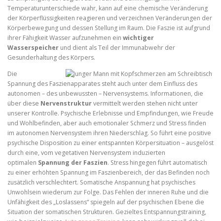
Temperaturunterschiede wahr, kann auf eine chemische Veränderung
der Körperflüssigkeiten reagieren und verzeichnen Veränderungen der
Körperbewegung und dessen Stellung im Raum. Die Faszie ist aufgrund
ihrer Fähigkeit Wasser aufzunehmen ein
wichtiger
Wasserspeicher
und dient als Teil der Immunabwehr der
Gesunderhaltung des Körpers.
Die
Spannung des Faszienapparates steht auch unter dem Einfluss des
autonomen – des unbewussten – Nervensystems. Informationen, die
über diese
Nervenstruktur
vermittelt werden stehen nicht unter
unserer Kontrolle. Psychische Erlebnisse und Empfindungen, wie Freude
und Wohlbefinden, aber auch emotionaler Schmerz und Stress finden
im autonomen Nervensystem ihren Niederschlag. So führt eine positive
psychische Disposition zu einer entspannten Körpersituation – ausgelöst
durch eine, vom vegetativen Nervensystem induzierten
optimalen
Spannung der Faszien
. Stress hingegen führt automatisch
zu einer erhöhten Spannung im Faszienbereich, der das Befinden noch
zusätzlich verschlechtert. Somatische Anspannung hat psychisches
Unwohlsein wiederum zur Folge. Das Fehlen der inneren Ruhe und die
Unfähigkeit des „Loslassens“ spiegeln auf der psychischen Ebene die
Situation der somatischen Strukturen. Gezieltes Entspannungstraining,