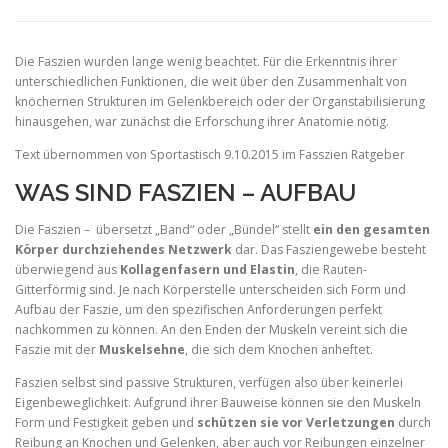
Die Faszien wurden lange wenig beachtet. Für die Erkenntnis ihrer
unterschiedlichen Funktionen, die weit über den Zusammenhalt von
knöchernen Strukturen im Gelenkbereich oder der Organstabilisierung
hinausgehen, war zunächst die Erforschung ihrer Anatomie nötig.
Text übernommen von Sportastisch 9.10.2015 im Fasszien Ratgeber
WAS SIND FASZIEN – AUFBAU
Die Faszien – übersetzt „Band“ oder „Bündel“ stellt
ein den gesamten
Körper durchziehendes Netzwerk
dar. Das Fasziengewebe besteht
überwiegend aus
Kollagenfasern und Elastin
, die Rauten-
Gitterförmig sind. Je nach Körperstelle unterscheiden sich Form und
Aufbau der Faszie, um den spezifischen Anforderungen perfekt
nachkommen zu können. An den Enden der Muskeln vereint sich die
Faszie mit der
Muskelsehne
, die sich dem Knochen anheftet.
Faszien selbst sind passive Strukturen, verfügen also über keinerlei
Eigenbeweglichkeit. Aufgrund ihrer Bauweise können sie den Muskeln
Form und Festigkeit geben und
schützen sie vor Verletzungen
durch
Reibung an Knochen und Gelenken, aber auch vor Reibungen einzelner