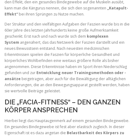
den Effekt, den ein gesundes Bindegewebe auf die Muskeln ausübt,
kann man die Kängurus nennen, die sich den sogenannten
„Katapult-
Effekt“
bei ihren Sprüngen zu Nutze machen.
Der Struktur und den vielfältigen Aufgaben der Faszien wurde bis in die
60er Jahre des letzten Jahrhunderts keine große Aufmerksamkeit
geschenkt. Erst nach und nach wurde sich dem
komplexen
System
angenähert, das das Netzwerk der Faszien darstellt und ein
neues Bewusstsein entstand. Nach neuesten medizinischen
Erkenntnissen spielen die Faszien für körperliche Gesundheit und
körperliches Wohlbefinden eine weitaus größere Rolle als bisher
angenommen. Diese Erkenntnisse haben im Sport ihren Niederschlag
gefunden und zur
Entwicklung neuer Trainingsmethoden oder -
ansätze
beigetragen, aber auch für die Bewältigung der alltäglichen
Anforderungen, die an den Bewegungsapparat gestellt werden, haben
sie wertvolle Beiträge geleistet.
DIE „FACIA-FITNESS“ – DEN GANZEN
KÖRPER ANSPRECHEN
Hierbei liegt das Hauptaugenmerk auf einem gesunden Bindegewebe.
Ein gesundes Bindegewebe ist fest aber elastisch zugleich. In dieser
Eigenschaft ist es dazu angetan die
Belastbarkeit des Körpers zu