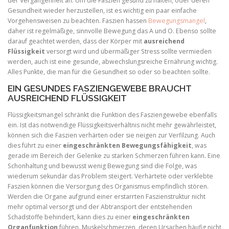
der Vergangenheit an. Um die Faszien gesund zu halten, oder deren
Gesundheit wieder herzustellen, ist es wichtig ein paar einfache
Vorgehensweisen zu beachten. Faszien hassen
Bewegungsmangel
,
daher ist regelmäßige, sinnvolle Bewegung das A und O. Ebenso sollte
darauf geachtet werden, dass der Körper mit
ausreichend
Flüssigkeit
versorgt wird und übermäßiger Stress sollte vermieden
werden, auch ist eine gesunde, abwechslungsreiche Ernährung wichtig.
Alles Punkte, die man für die Gesundheit so oder so beachten sollte.
EIN GESUNDES FASZIENGEWEBE BRAUCHT
AUSREICHEND FLÜSSIGKEIT
Flüssigkeitsmangel schränkt die Funktion des Fasziengewebe ebenfalls
ein. Ist das notwendige Flüssigkeitsverhältnis nicht mehr gewährleistet,
können sich die Faszien verhärten oder sie neigen zur Verfilzung. Auch
dies führt zu einer
eingeschränkten Bewegungsfähigkeit
, was
gerade im Bereich der Gelenke zu starken Schmerzen führen kann. Eine
Schonhaltung und bewusst wenig Bewegung sind die Folge, was
wiederum sekundär das Problem steigert. Verhärtete oder verklebte
Faszien können die Versorgung des Organismus empfindlich stören.
Werden die Organe aufgrund einer erstarrten Faszienstruktur nicht
mehr optimal versorgt und der Abtransport der entstehenden
Schadstoffe behindert, kann dies zu einer
eingeschränkten
Organfunktion
führen. Muskelschmerzen, deren Ursachen häufig nicht