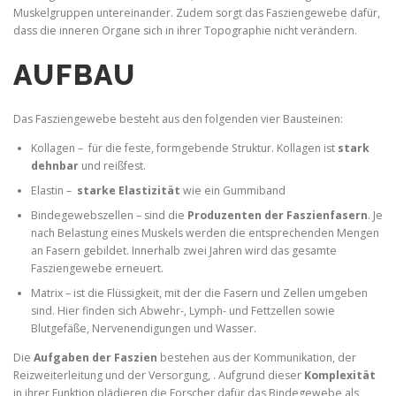
Muskelgruppen untereinander. Zudem sorgt das Fasziengewebe dafür,
dass die inneren Organe sich in ihrer Topographie nicht verändern.
AUFBAU
Das Fasziengewebe besteht aus den folgenden vier Bausteinen:
Kollagen – für die feste, formgebende Struktur. Kollagen ist
stark
dehnbar
und reißfest.
Elastin –
starke Elastizität
wie ein Gummiband
Bindegewebszellen – sind die
Produzenten der Faszienfasern
. Je
nach Belastung eines Muskels werden die entsprechenden Mengen
an Fasern gebildet. Innerhalb zwei Jahren wird das gesamte
Fasziengewebe erneuert.
Matrix – ist die Flüssigkeit, mit der die Fasern und Zellen umgeben
sind. Hier finden sich Abwehr-, Lymph- und Fettzellen sowie
Blutgefäße, Nervenendigungen und Wasser.
Die
Aufgaben der Faszien
bestehen aus der Kommunikation, der
Reizweiterleitung und der Versorgung, . Aufgrund dieser
Komplexität
in ihrer Funktion plädieren die Forscher dafür das Bindegewebe als