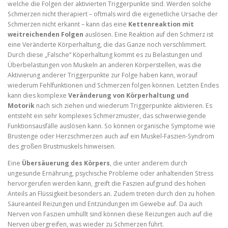
welche die Folgen der aktivierten Triggerpunkte sind. Werden solche
Schmerzen nicht therapiert – oftmals wird die eigenetliche Ursache der
Schmerzen nicht erkannt – kann das eine
Kettenreaktion mit
weitreichenden Folgen
auslösen. Eine Reaktion auf den Schmerz ist
eine Veränderte Körperhaltung, die das Ganze noch verschlimmert.
Durch diese „Falsche“ Köperhaltung kommt es zu Belastungen und
Überbelastungen von Muskeln an anderen Körperstellen, was die
Aktivierung anderer Triggerpunkte zur Folge haben kann, worauf
wiederum Fehlfunktionen und Schmerzen folgen können. Letzten Endes
kann dies komplexe
Veränderung von Körperhaltung und
Motorik
nach sich ziehen und wiederum Triggerpunkte aktivieren. Es
entsteht ein sehr komplexes Schmerzmuster, das schwerwiegende
Funktionsausfälle auslösen kann. So können organische Symptome wie
Brustenge oder Herzschmerzen auch auf ein Muskel-Faszien-Syndrom
des großen Brustmuskels hinweisen.
Eine
Übersäuerung des Körpers
, die unter anderem durch
ungesunde Ernährung, psychische Probleme oder anhaltenden Stress
hervorgerufen werden kann, greift die Faszien aufgrund des hohen
Anteils an Flüssigkeit besonders an. Zudem treten durch den zu hohen
Säureanteil Reizungen und Entzündungen im Gewebe auf. Da auch
Nerven von Faszien umhüllt sind können diese Reizungen auch auf die
Nerven übergreifen, was wieder zu Schmerzen führt.