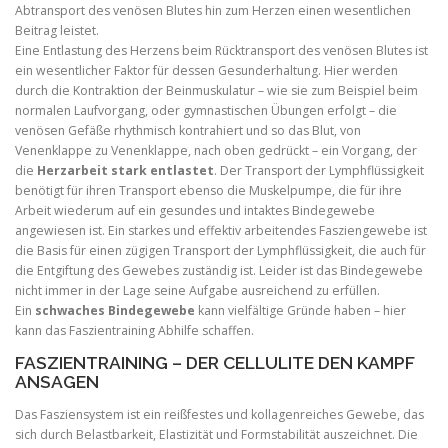
Abtransport des venösen Blutes hin zum Herzen einen wesentlichen
Beitrag leistet.
Eine Entlastung des Herzens beim Rücktransport des venösen Blutes ist
ein wesentlicher Faktor für dessen Gesunderhaltung. Hier werden
durch die Kontraktion der Beinmuskulatur – wie sie zum Beispiel beim
normalen Laufvorgang, oder gymnastischen Übungen erfolgt – die
venösen Gefäße rhythmisch kontrahiert und so das Blut, von
Venenklappe zu Venenklappe, nach oben gedrückt – ein Vorgang, der
die
Herzarbeit stark entlastet
. Der Transport der Lymphflüssigkeit
benötigt für ihren Transport ebenso die Muskelpumpe, die für ihre
Arbeit wiederum auf ein gesundes und intaktes Bindegewebe
angewiesen ist. Ein starkes und effektiv arbeitendes Fasziengewebe ist
die Basis für einen zügigen Transport der Lymphflüssigkeit, die auch für
die Entgiftung des Gewebes zuständig ist. Leider ist das Bindegewebe
nicht immer in der Lage seine Aufgabe ausreichend zu erfüllen.
Ein
schwaches Bindegewebe
kann vielfältige Gründe haben – hier
kann das Faszientraining Abhilfe schaffen.
FASZIENTRAINING – DER CELLULITE DEN KAMPF
ANSAGEN
Das Fasziensystem ist ein reißfestes und kollagenreiches Gewebe, das
sich durch Belastbarkeit, Elastizität und Formstabilität auszeichnet. Die