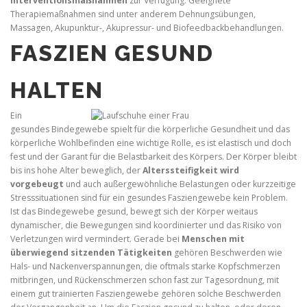
Interventionsmaßnahmen
zur Verfügung. Geeignete
Therapiemaßnahmen sind unter anderem Dehnungsübungen,
Massagen, Akupunktur-, Akupressur- und Biofeedbackbehandlungen.
FASZIEN GESUND
HALTEN
Ein
gesundes Bindegewebe spielt für die körperliche Gesundheit und das
körperliche Wohlbefinden eine wichtige Rolle, es ist elastisch und doch
fest und der Garant für die Belastbarkeit des Körpers. Der Körper bleibt
bis ins hohe Alter beweglich, der
Alterssteifigkeit wird
vorgebeugt
und auch außergewöhnliche Belastungen oder kurzzeitige
Stresssituationen sind für ein gesundes Fasziengewebe kein Problem.
Ist das Bindegewebe gesund, bewegt sich der Körper weitaus
dynamischer, die Bewegungen sind koordinierter und das Risiko von
Verletzungen wird vermindert. Gerade bei
Menschen mit
überwiegend sitzenden Tätigkeiten
gehören Beschwerden wie
Hals- und Nackenverspannungen, die oftmals starke Kopfschmerzen
mitbringen, und Rückenschmerzen schon fast zur Tagesordnung, mit
einem gut trainierten Fasziengewebe gehören solche Beschwerden