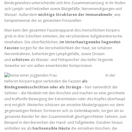
Bindegewebes unterscheidet sich ihre Zusammensetzung. In ihr finden
sich Lymph- und Fettzellen sowie Blutgefäße, Nervenendigungen und
Wasser. Außerdem
wichtige Strukturen der Immunabwehr
, wie
beispielsweise die so genannten Fresszellen.
Man kann den gesamten Faszienapparat des menschlichen Körpers
grob in drei Schichten einteilen, die verschiedene Aufgabenbereiche
innehaben. Die oberflächlichen,
im Unterhautgewebe liegenden
Faszien
sorgen für die Verschieblichkeit der Haut, sie schützen
Nervenbahnen, beherbergen Lymphgefäße, sowie Drüsen
und
schützen
als Wasser- und Fettspeicher das tiefer liegende
Gewebe vor von außen einwirkender Kompression.
In der
tieferen Körperregion verbinden die Faszien
als
Bindegewebsschichten oder als Stränge
– hier namentlich die
Sehnen – die Muskeln mit den Knochen und machen so eine gerichtete
und kraftvolle Bewegung der Extremitäten oder des Kopfes überhaupt
erst möglich. Weiterhin schützen sie einzelne Muskelgruppen vor dem
gegenseitigen Reiben, formieren sich zu Gelenkkapseln, sorgen als so
genannte Bänder für den Zusammenhalt gleichgerichteter Sehnen, zum
Beispiel in den Bereichen der Hand- und Fußgelenke. Darüber hinaus
umhüllen sie als
hochsensible Häute
die einzelnen Knochen, die