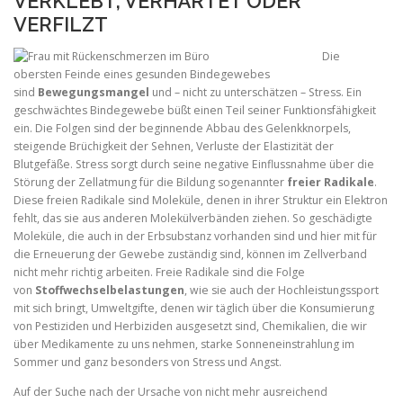
VERKLEBT, VERHÄRTET ODER
VERFILZT
Die
obersten Feinde eines gesunden Bindegewebes
sind
Bewegungsmangel
und – nicht zu unterschätzen – Stress. Ein
geschwächtes Bindegewebe büßt einen Teil seiner Funktionsfähigkeit
ein. Die Folgen sind der beginnende Abbau des Gelenkknorpels,
steigende Brüchigkeit der Sehnen, Verluste der Elastizität der
Blutgefäße. Stress sorgt durch seine negative Einflussnahme über die
Störung der Zellatmung für die Bildung sogenannter
freier Radikale
.
Diese freien Radikale sind Moleküle, denen in ihrer Struktur ein Elektron
fehlt, das sie aus anderen Molekülverbänden ziehen. So geschädigte
Moleküle, die auch in der Erbsubstanz vorhanden sind und hier mit für
die Erneuerung der Gewebe zuständig sind, können im Zellverband
nicht mehr richtig arbeiten. Freie Radikale sind die Folge
von
Stoffwechselbelastungen
, wie sie auch der Hochleistungssport
mit sich bringt, Umweltgifte, denen wir täglich über die Konsumierung
von Pestiziden und Herbiziden ausgesetzt sind, Chemikalien, die wir
über Medikamente zu uns nehmen, starke Sonneneinstrahlung im
Sommer und ganz besonders von Stress und Angst.
Auf der Suche nach der Ursache von nicht mehr ausreichend