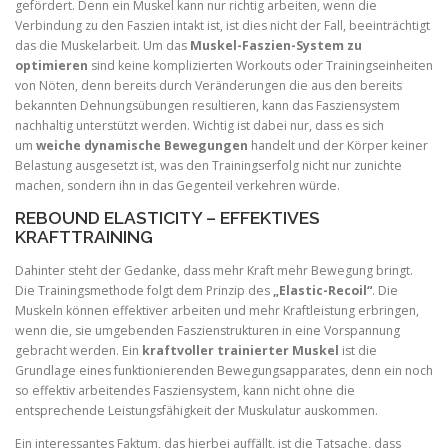
gefördert. Denn ein Muskel kann nur richtig arbeiten, wenn die
Verbindung zu den Faszien intakt ist, ist dies nicht der Fall, beeinträchtigt
das die Muskelarbeit. Um das
Muskel-Faszien-System zu
optimieren
sind keine komplizierten Workouts oder Trainingseinheiten
von Nöten, denn bereits durch Veränderungen die aus den bereits
bekannten Dehnungsübungen resultieren, kann das Fasziensystem
nachhaltig unterstützt werden. Wichtig ist dabei nur, dass es sich
um
weiche dynamische Bewegungen
handelt und der Körper keiner
Belastung ausgesetzt ist, was den Trainingserfolg nicht nur zunichte
machen, sondern ihn in das Gegenteil verkehren würde.
REBOUND ELASTICITY – EFFEKTIVES
KRAFTTRAINING
Dahinter steht der Gedanke, dass mehr Kraft mehr Bewegung bringt.
Die Trainingsmethode folgt dem Prinzip des
„Elastic-Recoil“
. Die
Muskeln können effektiver arbeiten und mehr Kraftleistung erbringen,
wenn die, sie umgebenden Faszienstrukturen in eine Vorspannung
gebracht werden. Ein
kraftvoller trainierter Muskel
ist die
Grundlage eines funktionierenden Bewegungsapparates, denn ein noch
so effektiv arbeitendes Fasziensystem, kann nicht ohne die
entsprechende Leistungsfähigkeit der Muskulatur auskommen.
Ein interessantes Faktum, das hierbei auffällt, ist die Tatsache, dass