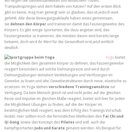
Wo liegen die Gemeinsamkeiten von kindlichem Toben,
Trampulinspringen und dem Räkeln von Katzen? Auf den ersten Blick
gibt es keine, mag man geneigt sein zu glauben, das ist jedoch weit
gefehlt. Alle diese Bewegungsabläufe haben eines gemeinsam,
sie
dehnen den Körper
und trainieren damit das Fasziengewebe des
Körpers. Es gibt einige Sportarten, die dazu angetan sind, das
Fasziengewebe zu trainieren, die meisten davon sind bereits lange
bekannt, doch wird ihr Wert für die Gesundheit erst jetzt wirklich
deutlich.
Yoga
bietet
die Möglichkeit den gesamten Körper zu dehnen, das Fasziengewebe
reagiert besonders auf solche Dehnungsreize und wird durch
Dehnungsübungen stimuliert Verklebungen und Verfilzungen im
Gewebe zu lösen und alte Gewebestrukturen durch neue, elastische zu
ersetzen. Im Yoga stehen
verschiedene Trainingsansätze
zur
Verfügung. Da kein Mensch gleich ist und nicht jeder auf die gleichen
Reize und Impulse im gleichen Maße reagiert, bietet sich hier für jeden
die Möglichkeit Übungen zu finden, auf die der Körper im
bestmöglichen Maß reagiert, was dem Erfolg des Trainings Vorschub
leistet. Hier sollten noch die fernöstlichen Methoden des
Tai Chi und
Qi Gong
sowie das Konzept des
Pilates
und evtl. auch die
Kampfsportarten
Judo und Karate
genannt werden. Als Beispiel für