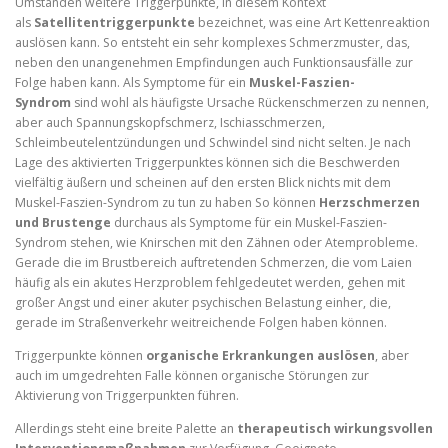
Umständen weitere Triggerpunkte, in diesem Kontext
als
Satellitentriggerpunkte
bezeichnet, was eine Art Kettenreaktion
auslösen kann. So entsteht ein sehr komplexes Schmerzmuster, das,
neben den unangenehmen Empfindungen auch Funktionsausfälle zur
Folge haben kann. Als Symptome für ein
Muskel-Faszien-
Syndrom
sind wohl als häufigste Ursache Rückenschmerzen zu nennen,
aber auch Spannungskopfschmerz, Ischiasschmerzen,
Schleimbeutelentzündungen und Schwindel sind nicht selten. Je nach
Lage des aktivierten Triggerpunktes können sich die Beschwerden
vielfältig äußern und scheinen auf den ersten Blick nichts mit dem
Muskel-Faszien-Syndrom zu tun zu haben So können
Herzschmerzen
und Brustenge
durchaus als Symptome für ein Muskel-Faszien-
Syndrom stehen, wie Knirschen mit den Zähnen oder Atemprobleme.
Gerade die im Brustbereich auftretenden Schmerzen, die vom Laien
häufig als ein akutes Herzproblem fehlgedeutet werden, gehen mit
großer Angst und einer akuter psychischen Belastung einher, die,
gerade im Straßenverkehr weitreichende Folgen haben können.
Triggerpunkte können
organische Erkrankungen auslösen
, aber
auch im umgedrehten Falle können organische Störungen zur
Aktivierung von Triggerpunkten führen.
Allerdings steht eine breite Palette an
therapeutisch wirkungsvollen