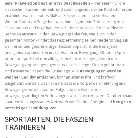
einer
Prävention bestimmter Beschwerden
– hier seien nur die
klassischen Rücken-, Gelenk- und spannungsinduzierten Kopfschmerzen
erwähnt – was ein hohes Maß an körperlichem und seelischem
Wohlbefinden zur Folge hat, was eine allgemeine Reduzierung des
Faszientonus zur Folge hat, der sich direkt positiv auf das seelische
Befinden auswirkt. In den Bewegungsabläufen, wie auch in der
gesamten Motorik findet das Faszientraining seinen Niederschlag. Ein
trainierter und geschmeidiger Faszienapparat ist die Basis jeder
energetisch optimierten und zielsicheren Bewegung. Ob beim Sport,
oder aber auch bei den alltäglichen Anforderungen, denen der
Bewegungsapparat genügen muss – auch langes Sitzen gehört dazu –
sind trainierte Faszien die Grundlage. Alle
Bewegungen werden
weicher und dynamischer
, können schmerzfrei und kraftvoll
ausgeführt werden. Das hat eine bessere Körperwahrnehmung und
Bewegungskoordination zur Folge und die Gefahr von
bewegungsbedingten Verletzungen wird stark reduziert. Darüberhinaus
spart ein leistungsstarkes Netzwerk von Faszien Energie und
beugt so
vorzeitiger Ermüdung vor
.
SPORTARTEN, DIE FASZIEN
TRAINIEREN