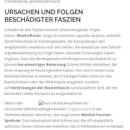
Schädeldecke geschleudert wird.
URSACHEN UND FOLGEN
BESCHÄDIGTER FASZIEN
Schäden an den Faszien können schwerwiegende Folgen
haben.
Muskelkater
, lange als harmlose Lappalie abgetan, entsteht
durch feine Risse im Fasziengewebe, die Entzündungen des
umgebenden Gewebes nach sich ziehen, die wiederrum eine falsche
Signalweiterleitung zur Folge haben. Neueste Forschungen haben
ergeben, dass das Bindegewebe mit Rezeptoren durchsetzt ist, so
können
bei einseitiger Belastung
Schmerzfelder entstehen, die
ihren Ursprung im Fasziengewebe haben. Hier sind in erster Linie
Rückenprobleme zu nennen, die in häufigen Fällen nicht von den
Bandscheiben oder der Wirbelsäule ausgehen, sondern
auf
Verletzungen der Rückenfaszie
zurückzuführen sind, die mit
besonders vielen Rezeptoren ausgestattet ist.
Akute oder
chronische Überbelastungen können
Triggerpunkte
in der
Skelettmuskulatur aktivieren, das sogenannte
Muskel-Faszien-
Syndrom
. Das Leitsymptom sind Schmerzen, die oft unspezifisch
auftreten. Diese Schmerzen entstehen durch Fehlfunktionen im Muskel,