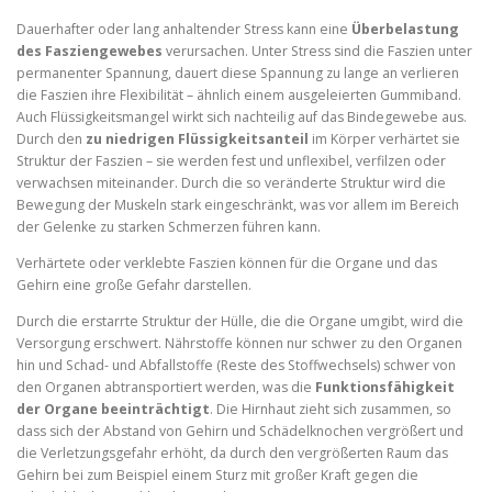
Dauerhafter oder lang anhaltender Stress kann eine
Überbelastung
des Fasziengewebes
verursachen. Unter Stress sind die Faszien unter
permanenter Spannung, dauert diese Spannung zu lange an verlieren
die Faszien ihre Flexibilität – ähnlich einem ausgeleierten Gummiband.
Auch Flüssigkeitsmangel wirkt sich nachteilig auf das Bindegewebe aus.
Durch den
zu niedrigen Flüssigkeitsanteil
im Körper verhärtet sie
Struktur der Faszien – sie werden fest und unflexibel, verfilzen oder
verwachsen miteinander. Durch die so veränderte Struktur wird die
Bewegung der Muskeln stark eingeschränkt, was vor allem im Bereich
der Gelenke zu starken Schmerzen führen kann.
Verhärtete oder verklebte Faszien können für die Organe und das
Gehirn eine große Gefahr darstellen.
Durch die erstarrte Struktur der Hülle, die die Organe umgibt, wird die
Versorgung erschwert. Nährstoffe können nur schwer zu den Organen
hin und Schad- und Abfallstoffe (Reste des Stoffwechsels) schwer von
den Organen abtransportiert werden, was die
Funktionsfähigkeit
der Organe beeinträchtigt
. Die Hirnhaut zieht sich zusammen, so
dass sich der Abstand von Gehirn und Schädelknochen vergrößert und
die Verletzungsgefahr erhöht, da durch den vergrößerten Raum das
Gehirn bei zum Beispiel einem Sturz mit großer Kraft gegen die