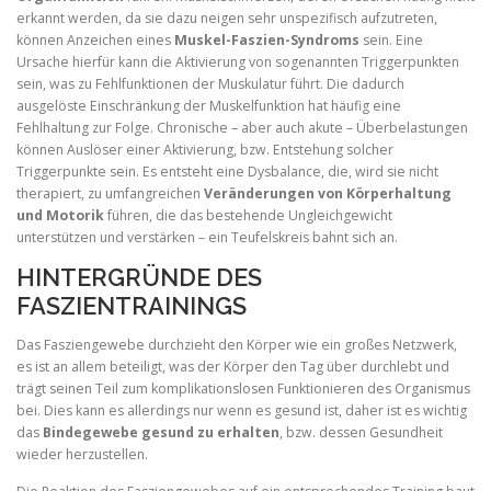
erkannt werden, da sie dazu neigen sehr unspezifisch aufzutreten,
können Anzeichen eines
Muskel-Faszien-Syndroms
sein. Eine
Ursache hierfür kann die Aktivierung von sogenannten Triggerpunkten
sein, was zu Fehlfunktionen der Muskulatur führt. Die dadurch
ausgelöste Einschränkung der Muskelfunktion hat häufig eine
Fehlhaltung zur Folge. Chronische – aber auch akute – Überbelastungen
können Auslöser einer Aktivierung, bzw. Entstehung solcher
Triggerpunkte sein. Es entsteht eine Dysbalance, die, wird sie nicht
therapiert, zu umfangreichen
Veränderungen von Körperhaltung
und Motorik
führen, die das bestehende Ungleichgewicht
unterstützen und verstärken – ein Teufelskreis bahnt sich an.
HINTERGRÜNDE DES
FASZIENTRAININGS
Das Fasziengewebe durchzieht den Körper wie ein großes Netzwerk,
es ist an allem beteiligt, was der Körper den Tag über durchlebt und
trägt seinen Teil zum komplikationslosen Funktionieren des Organismus
bei. Dies kann es allerdings nur wenn es gesund ist, daher ist es wichtig
das
Bindegewebe gesund zu erhalten
, bzw. dessen Gesundheit
wieder herzustellen.