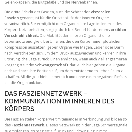
Gelenkkapseln, die Blutgefäße und die Nervenbahnen.
Die dritte Schicht der Faszien, auch die Schicht der
viszeralen
Faszien
genannt, ist für die Ortsstabilität der inneren Organe
verantwortlich. Sie ermöglicht den Organen ihre Lage im Inneren des
Körpers beizubehalten, sorgt jedoch bei Bedarf für deren
reversiblen
Verschieblichkeit
. Die Mobilität der inneren Organe ist eine
Lebensnotwendigkeit: bei Unfällen, die den Körper einer plötzlichen
Kompression aussetzen, geben Organe wie Magen, Leber oder Darm
nach, verschieben sich, um dem Druck auszuweichen und kehren in ihre
ursprüngliche Lage zurück. Einen ähnlichen, wenn auch viel langsameren
Vorgang stellt die
Schwangerschaft
dar. Auch hier geben die Organe
nach und nach ihre Position auf, um dem entstehenden Leben Raum zu
schaffen. All die geschieht unmerklich und ohne einen negativen Einfluss
auf die Organfunktion.
DAS FASZIENNETZWERK –
KOMMUNIKATION IM INNEREN DES
KÖRPERS
Die Faszien stehen körperweit miteinander in Verbindung und bilden so
das
Fasziennetzwerk
. Dieses Netzwerk ist in der Lage Schmerzsignale
zu empfangen, es reagiert auf Druck und Schwingung, nimmt