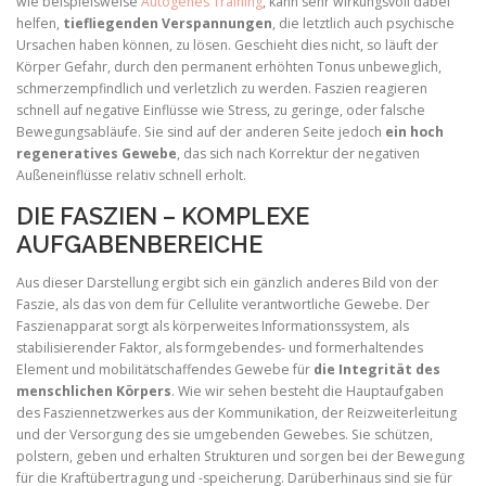
wie beispielsweise
Autogenes Training
, kann sehr wirkungsvoll dabei
helfen,
tiefliegenden Verspannungen
, die letztlich auch psychische
Ursachen haben können, zu lösen. Geschieht dies nicht, so läuft der
Körper Gefahr, durch den permanent erhöhten Tonus unbeweglich,
schmerzempfindlich und verletzlich zu werden. Faszien reagieren
schnell auf negative Einflüsse wie Stress, zu geringe, oder falsche
Bewegungsabläufe. Sie sind auf der anderen Seite jedoch
ein hoch
regeneratives Gewebe
, das sich nach Korrektur der negativen
Außeneinflüsse relativ schnell erholt.
DIE FASZIEN – KOMPLEXE
AUFGABENBEREICHE
Aus dieser Darstellung ergibt sich ein gänzlich anderes Bild von der
Faszie, als das von dem für Cellulite verantwortliche Gewebe. Der
Faszienapparat sorgt als körperweites Informationssystem, als
stabilisierender Faktor, als formgebendes- und formerhaltendes
Element und mobilitätschaffendes Gewebe für
die Integrität des
menschlichen Körpers
. Wie wir sehen besteht die Hauptaufgaben
des Fasziennetzwerkes aus der Kommunikation, der Reizweiterleitung
und der Versorgung des sie umgebenden Gewebes. Sie schützen,
polstern, geben und erhalten Strukturen und sorgen bei der Bewegung
für die Kraftübertragung und -speicherung. Darüberhinaus sind sie für