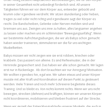
in seiner Gesamtheit nicht unbedingt förderlich sind. All unsere
Tätigkeiten führen wir vor dem Körper aus, entweder gebückt und
krumm oder irgendwie verdreht. Wir sitzen stundenlang oder heben,
tragen zu viel oder nicht richtig und irgendwann sagt der Körper es
reicht. Die Bandscheiben, Gelenke oder Nerven melden sind und
bremsen uns aus. Zwingen uns inne zu halten, alles langsamer angehen
zu lassen oder machen uns im schlimmsten “Bewegungsunfähig”. Wenn
wir bestimmte Aufrichtungsübungen, die wir als Babys schon gemacht
haben wieder trainieren, stimmulieren wir die für uns wichtigen
Muskelketten.
Babys müssen wir nicht zeigen wie sie erst robben, kriechen oder
krabbeln. Das passiert von alleine. Es sind Reflexmuster, die in der
Hirnrinde gespeichert sind. Das haben wir alle schon gemacht. Wir lagen
erst nur in Rückenlage. Ab dort brauchten wir nur Anregung/ Motivation.
Wir wollten irgendwo hin, egal wie. Wir sahen etwas und unser Körper
musste mit aller Kraft und Koordination auf diesen Punkt zu gesteuert
werden. Viele Tränen und noch mehr Schreierei begleitete dieses
Training. Und so bleibt es. Von nichts kommt nichts. Wenn wir uns nicht
bewegen, strecken (dehnen) und kräftigen, können wir unseren Körper
nicht koordinieren, mobilisieren und bleiben frustriert auf der Strecke.
Wenn wir gezielt der Entwicklungsabläufe unserer Muskeln, die auch in