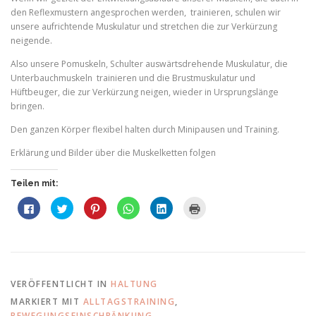
den Reflexmustern angesprochen werden, trainieren, schulen wir
unsere aufrichtende Muskulatur und stretchen die zur Verkürzung
neigende.
Also unsere Pomuskeln, Schulter auswärtsdrehende Muskulatur, die
Unterbauchmuskeln trainieren und die Brustmuskulatur und
Hüftbeuger, die zur Verkürzung neigen, wieder in Ursprungslänge
bringen.
Den ganzen Körper flexibel halten durch Minipausen und Training.
Erklärung und Bilder über die Muskelketten folgen
Teilen mit:
K
K
K
K
K
K
l
l
l
l
l
l
i
i
i
i
i
i
c
c
c
c
c
c
k
k
k
k
k
k
,
,
,
e
,
e
u
u
u
n
u
n
m
m
m
,
m
z
a
ü
a
u
a
u
u
b
u
m
u
m
VERÖFFENTLICHT IN
HALTUNG
f
e
f
a
f
A
F
r
P
u
L
u
MARKIERT MIT
ALLTAGSTRAINING
,
a
T
i
f
i
s
BEWEGUNGSEINSCHRÄNKUNG
,
c
w
n
W
n
d