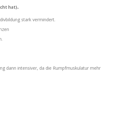
.
cht hat)
ivbildung stark vermindert.
anzen
n.
ing dann intensiver, da die Rumpfmuskulatur mehr