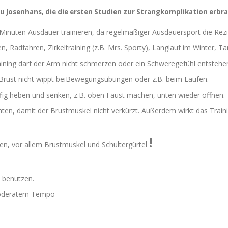
 Josenhans, die die ersten Studien zur Strangkomplikation erbra
inuten Ausdauer trainieren, da regelmäßiger Ausdauersport die Rezid
 Radfahren, Zirkeltraining (z.B. Mrs. Sporty), Langlauf im Winter, T
ining darf der Arm nicht schmerzen oder ein Schweregefühl entstehe
 Brust nicht wippt beiBewegungsübungen oder z.B. beim Laufen.
g heben und senken, z.B. oben Faust machen, unten wieder öffnen.
ten, damit der Brustmuskel nicht verkürzt. Außerdem wirkt das Train
!
, vor allem Brustmuskel und Schultergürtel
 benutzen.
 moderatem Tempo