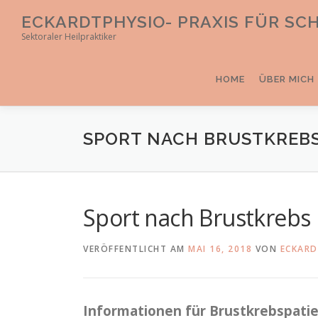
Direkt
ECKARDTPHYSIO- PRAXIS FÜR S
zum
Sektoraler Heilpraktiker
Inhalt
HOME
ÜBER MICH
SPORT NACH BRUSTKREB
Sport nach Brustkrebs
VERÖFFENTLICHT AM
MAI 16, 2018
VON
ECKARD
Informationen für Brustkrebspati