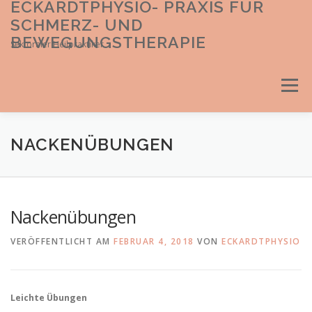
ECKARDTPHYSIO- PRAXIS FÜR
Direkt
zum
SCHMERZ- UND
Inhalt
BEWEGUNGSTHERAPIE
Sektoraler Heilpraktiker
Menü
NACKENÜBUNGEN
Nackenübungen
VERÖFFENTLICHT AM
FEBRUAR 4, 2018
VON
ECKARDTPHYSIO
Leichte Übungen