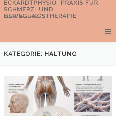
ECKARDTPHYSIO- PRAXIS FÜR
Direkt
zum
SCHMERZ- UND
Inhalt
BEWEGUNGSTHERAPIE
Sektoraler Heilpraktiker
Menü
KATEGORIE:
HALTUNG