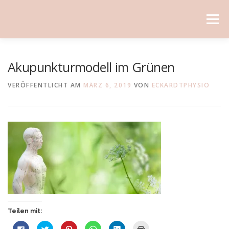
Direkt
zum
Menü
Inhalt
Akupunkturmodell im Grünen
VERÖFFENTLICHT AM
MÄRZ 6, 2019
VON
ECKARDTPHYSIO
Teilen mit:
K
K
K
K
K
K