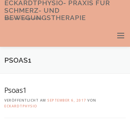
ECKARDTPHYSIO- PRAXIS FÜR
Direkt
zum
SCHMERZ- UND
Inhalt
BEWEGUNGSTHERAPIE
Sektoraler Heilpraktiker
Menü
PSOAS1
Psoas1
VERÖFFENTLICHT AM
SEPTEMBER 6, 2017
VON
ECKARDTPHYSIO