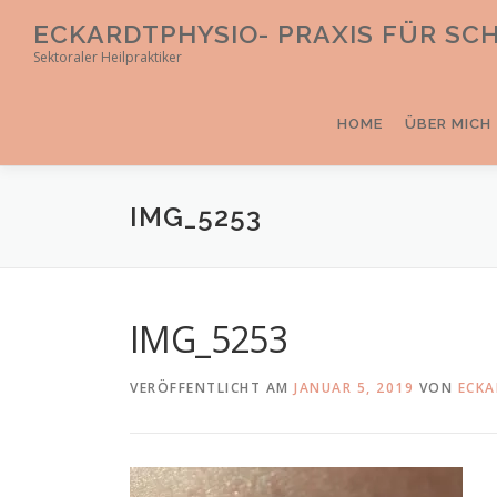
Direkt
ECKARDTPHYSIO- PRAXIS FÜR S
zum
Sektoraler Heilpraktiker
Inhalt
HOME
ÜBER MICH
IMG_5253
IMG_5253
VERÖFFENTLICHT AM
JANUAR 5, 2019
VON
ECKA