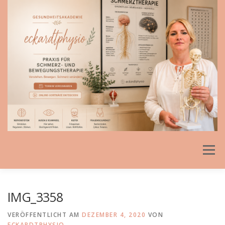
Direkt
zum
Inhalt
Menü
IMG_3358
VERÖFFENTLICHT AM
DEZEMBER 4, 2020
VON
ECKARDTPHYSIO