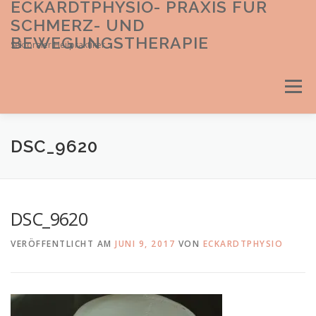
ECKARDTPHYSIO- PRAXIS FÜR
Direkt
zum
SCHMERZ- UND
Inhalt
BEWEGUNGSTHERAPIE
Sektoraler Heilpraktiker
Menü
DSC_9620
DSC_9620
VERÖFFENTLICHT AM
JUNI 9, 2017
VON
ECKARDTPHYSIO