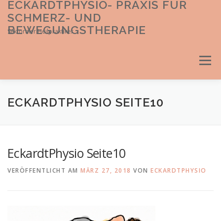
ECKARDTPHYSIO- PRAXIS FÜR
Direkt
zum
SCHMERZ- UND
Inhalt
BEWEGUNGSTHERAPIE
Sektoraler Heilpraktiker
Menü
ECKARDTPHYSIO SEITE10
EckardtPhysio Seite10
VERÖFFENTLICHT AM
MÄRZ 27, 2018
VON
ECKARDTPHYSIO