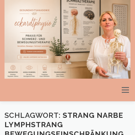
Direkt
zum
Inhalt
Menü
SCHLAGWORT:
STRANG NARBE
LYMPHSTRANG
BEWEGUNGSEINSCHRÄNKUNG