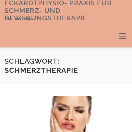
ECKARDTPHYSIO- PRAXIS FÜR
Direkt
zum
SCHMERZ- UND
Inhalt
BEWEGUNGSTHERAPIE
Sektoraler Heilpraktiker
Menü
SCHLAGWORT:
SCHMERZTHERAPIE