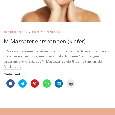
BECKENBODEN
/
CMD
/
TINNITUS
M.Masseter entspannen (Kiefer)
In Stresssituationen, bei Ärger oder Schmerzen macht es immer Sinn im
Kieferbereich mit unserem Stressmuskel Nummer 1 anzufangen.
Ursprung und Ansatz des M. Masseter, sowie Fingerhaltung um den
Muskel zu …
Teilen mit:
K
K
K
K
K
K
l
l
l
l
l
l
i
i
i
i
i
i
c
c
c
c
c
c
k
k
k
k
k
k
,
,
,
e
,
e
u
u
u
n
u
n
m
m
m
,
m
z
a
ü
a
u
a
u
u
b
u
m
u
m
f
e
f
a
f
A