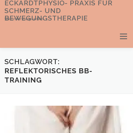
ECKARDTPHYSIO- PRAXIS FÜR
Direkt
zum
SCHMERZ- UND
Inhalt
BEWEGUNGSTHERAPIE
Sektoraler Heilpraktiker
Menü
SCHLAGWORT:
REFLEKTORISCHES BB-
TRAINING