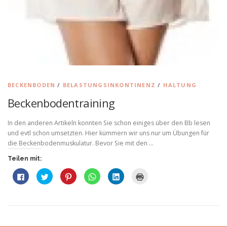
BECKENBODEN
/
BELASTUNGSINKONTINENZ
/
HALTUNG
Beckenbodentraining
In den anderen Artikeln konnten Sie schon einiges über den Bb lesen
und evtl schon umsetzten. Hier kümmern wir uns nur um Übungen für
die Beckenbodenmuskulatur. Bevor Sie mit den …
Teilen mit:
K
K
K
K
K
K
l
l
l
l
l
l
i
i
i
i
i
i
c
c
c
c
c
c
k
k
k
k
k
k
,
,
,
e
,
e
u
u
u
n
u
n
m
m
m
,
m
z
a
ü
a
u
a
u