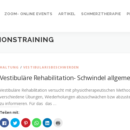
ZOOM- ONLINE EVENTS
ARTIKEL
SCHMERZTHERAPIE
P
IONSTRAINING
HALTUNG
/
VESTIBULARISBESCHWERDEN
Vestibuläre Rehabilitation- Schwindel allgeme
Vestibuläre Rehabilitation versucht mit physiotherapeutischen Meth
verschiedene Übungen, Wiederholungen abzuschwächen bzw abzustel
zu informieren. Für das das …
Teilen mit:
K
K
K
K
K
K
l
l
l
l
l
l
i
i
i
i
i
i