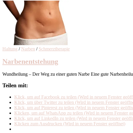
Haltung
/
Narben
/
Schmerztherapie
Narbenentstehung
Wundheilung – Der Weg zu einer guten Narbe Eine gute Narbenheilung
Teilen mit:
Klick, um auf Facebook zu teilen (Wird in neuem Fenster geöff
Klick, um über Twitter zu teilen (Wird in neuem Fenster geöffn
Klick, um auf Pinterest zu teilen (Wird in neuem Fenster geöffn
Klicken, um auf WhatsApp zu teilen (Wird in neuem Fenster ge
Klick, um auf LinkedIn zu teilen (Wird in neuem Fenster geöffn
Klicken zum Ausdrucken (Wird in neuem Fenster geöffnet)