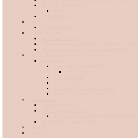
Pectoralis-Brustmuskel
Pectoralisdehnung
Brust abtasten
Faszien
Faszienvideos
Narbentherapie
Narbenentstehung
Wissenschaftlicher Mitarbeiter und Dozent für N
Narbenbilder- zum Teil schockierende Bilder.
Vestibularisbeschwerden (Schwindel)
Schwindel
Lagerungsschwindel BPLS
BPLS-links
Drehschwindel
Schwankschwindel
Phobischer Schwankschwindel
Zervikogener Schwindel
Beckenboden
Dranginkontinenz
Belastungsinkontinenz
Reflektorische Beckenbodenentspannung ü
Hilfsmittel /Therapeutenliste
Tinnitus
CMD (Kiefer)