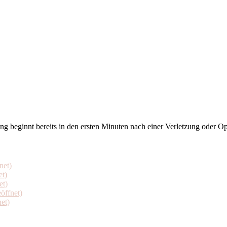
 beginnt bereits in den ersten Minuten nach einer Verletzung oder Op
net)
et)
et)
öffnet)
et)