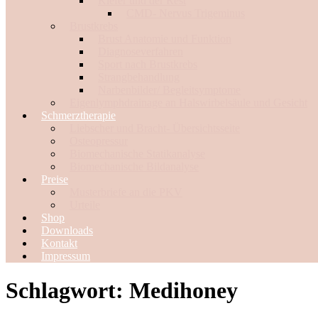
Kiefer und der Rest
CMD- Nervus Trigeminus
Brustkrebs
Brust Anatomie und Funktion
Diagnoseverfahren
Sport nach Brustkrebs
Strangbehandlung
Narbenbilder/ Begleitsymptome
Eigenlymphdrainage an Halswirbelsäule und Gesicht
Schmerztherapie
Liebscher und Bracht- Übersichtsseite
Osteopressur
Biomechanische Statikanalyse
Biomechanische Bildanalyse
Preise
Musterbriefe an die PKV
Urteile
Shop
Downloads
Kontakt
Impressum
Schlagwort:
Medihoney