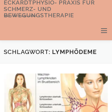
ECKARDTPHYSIO- PRAXIS FÜR
Direkt
zum
SCHMERZ- UND
Inhalt
BEWEGUNGSTHERAPIE
Sektoraler Heilpraktiker
Menü
SCHLAGWORT:
LYMPHÖDEME