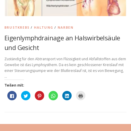
BRUSTKREBS
/
HALTUNG
/
NARBEN
Eigenlymphdrainage an Halswirbelsäule
und Gesicht
Zuständig für den Abtransport von Flüssigkeit und Abfallstoffen aus dem
Gewebe ist das Lymphsysthem. Da es kein geschlossener Kreislauf mit
einer Steuerungspumpe wie der Blutkreislauf ist, ist es von Bewegung,
…
Teilen mit:
K
K
K
K
K
K
l
l
l
l
l
l
i
i
i
i
i
i
c
c
c
c
c
c
k
k
k
k
k
k
,
,
,
e
,
e
u
u
u
n
u
n
m
m
m
,
m
z
a
ü
a
u
a
u
u
b
u
m
u
m
f
e
f
a
f
A