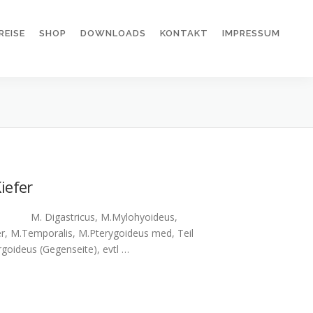
REISE
SHOP
DOWNLOADS
KONTAKT
IMPRESSUM
iefer
ken: M. Digastricus, M.Mylohyoideus,
M.Temporalis, M.Pterygoideus med, Teil
goideus (Gegenseite), evtl …