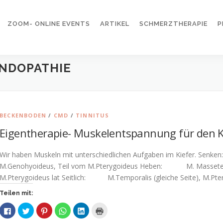
ZOOM- ONLINE EVENTS
ARTIKEL
SCHMERZTHERAPIE
P
NDOPATHIE
BECKENBODEN
/
CMD
/
TINNITUS
Eigentherapie- Muskelentspannung für den K
Wir haben Muskeln mit unterschiedlichen Aufgaben im Kiefer. Sen
M.Genohyoideus, Teil vom M.Pterygoideus Heben: M. Masseter, 
M.Pterygoideus lat Seitlich: M.Temporalis (gleiche Seite), M.Pter
Teilen mit:
K
K
K
K
K
K
l
l
l
l
l
l
i
i
i
i
i
i