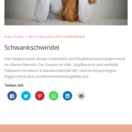
HALTUNG
/
VESTIBULARISBESCHWERDEN
Schwankschwindel
Die Hauptursache dieses Schwindels sind Muskelverspannungen meist
im oberen Bereich. Die Faszien im Hals-, Kopfbereich sind verklebt.
Patienten mit einem Schwankschwindel der oberen Körperregion
klagen meist über ein Benommenheitsgefühl und …
Teilen mit:
K
K
K
K
K
K
l
l
l
l
l
l
i
i
i
i
i
i
c
c
c
c
c
c
k
k
k
k
k
k
,
,
,
e
,
e
u
u
u
n
u
n
m
m
m
,
m
z
a
ü
a
u
a
u
u
b
u
m
u
m
f
e
f
a
f
A