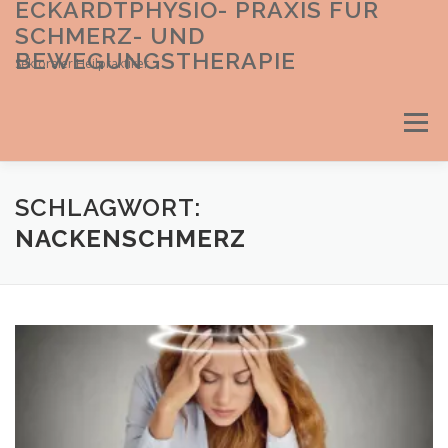
ECKARDTPHYSIO- PRAXIS FÜR
Direkt
zum
SCHMERZ- UND
Inhalt
BEWEGUNGSTHERAPIE
Sektoraler Heilpraktiker
Menü
SCHLAGWORT:
NACKENSCHMERZ